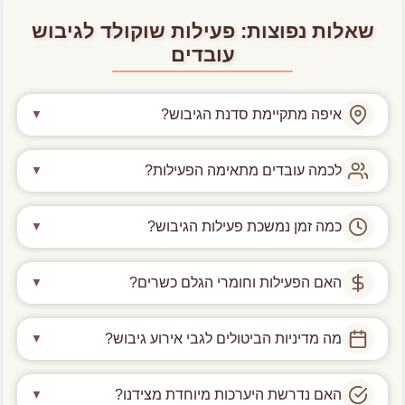
שאלות נפוצות: פעילות שוקולד לגיבוש
עובדים
איפה מתקיימת סדנת הגיבוש?
▼
הפעילות יכולה להתקיים אצלכם במשרד, בחדר ישיבות,
לכמה עובדים מתאימה הפעילות?
▼
בחלל אירועים לבחירתכם או ב
סטודיו שלנו בברקן
.
הסדנאות שלנו מותאמות לכל סדר גודל, החל מצוותים
כמה זמן נמשכת פעילות הגיבוש?
▼
אינטימיים ועד לאירועי חברה גדולים, כולל קבוצות של
למעלה מ-100 משתתפים
.
סדנת השוקולד נמשכת לרוב
בין שעה וחצי לשעתיים
,
האם הפעילות וחומרי הגלם כשרים?
▼
ולכן היא מתאימה במיוחד לשילוב בתוך יום גיבוש או
כפעילות שוברת שגרה באמצע יום עבודה.
בהחלט.
כל חומרי הגלם שלנו כשרים
, והם מחזיקים
מה מדיניות הביטולים לגבי אירוע גיבוש?
▼
בתעודת כשרות של המועצה הדתית שומרון, כך שכלל
העובדים יכולים להשתתף, ליהנות ולטעום בראש שקט.
מבינים שלוחות זמנים ארגוניים משתנים לפעמים. חשוב
האם נדרשת היערכות מיוחדת מצידנו?
▼
לעדכן אותנו על ביטול או דחייה בהקדם האפשרי, ולפחות