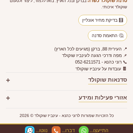
סדנת שוקולד כשרה
בברקן ובכל הארץ. בואו ללמוד, ליצור ולטעום
שוקולד איכותי.
🧮
בדיקת מחיר אונליין
🤔
התאמת סדנה
העירית 88, ברקן (מגיעים לכל הארץ)
📍
מפה ודרכי הגעה לעינביז שוקולד
📌
רוני כהנא - 052-6211571
📞
🍫
עובדות על עינביז שוקולד
+
סדנאות שוקולד
+
אזורי פעילות ומידע
כל הזכויות שמורות לרוני כהנא - עינביז שוקולד © 2026
התייעצו...
דברו...
נווטו...