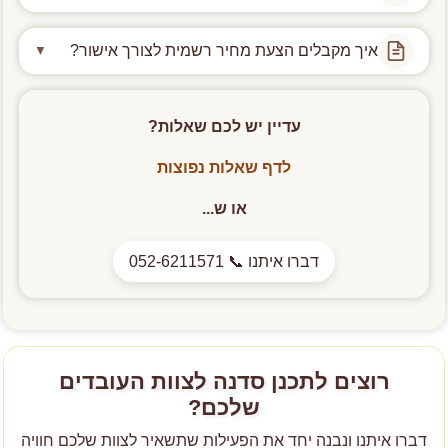
24 שעות לפני המועד שנקבע
, כי אנחנו רוכשים את
אנחנו מגיעים עם כל הציוד הנדרש ודואגים לניקיון בסיום.
חומרי הגלם במיוחד לקראת האירוע שלכם.
איך מקבלים הצעת מחיר רשמית לצורך אישור?
▼
מצידכם נדרש רק
חדר ממוזג
, שולחנות עבודה עם מפות
חד-פעמיות וגישה ל
מקרר פנוי ותקין
.
לאחר שסוגרים איתנו את כל הפרטים - סוג הסדנה, המיקום
ומספר המשתתפים - אנחנו שולחים
הצעת מחיר רשמית
עדיין יש לכם שאלות?
לפי בקשה
, מוכנה להעברה לאישור התקציבי אצלכם.
לדף שאלות נפוצות
או ש...
דברו איתנו
📞
052-6211571
רוצים לתכנן סדנה לצוות העובדים
שלכם?
דברו איתנו ונבנה יחד את הפעילות שתשאיר לצוות שלכם חוויה