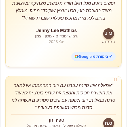
ופשוט נהנינו מכל רגע! חוויה מגבשת, מצחיקה ומקצועית
מאוד בהובלת רוני, הכנו "עציץ שוקולד" מתוק. מומלץ
בחום לכל מי שמחפש פעילות שוברת שגרה!"
Jenny-Lee Mathias
J.M
גיבוש עובדים - מכון ויצמן
יולי 2026
⭐⭐⭐⭐⭐
✔ ביקורת מ-Google
"אמאלה איזו סדנה עברנו עם רוני המהממת! אין לתאר
את האווירה הכיפית והמצחיקה שרוני בונה. זה לא עוד
סדנה בנאלית, רוני אלופה עם וויבים מטורפים ועשתה לנו
סדנת גיבוש מטורפת בעבודה."
ספיר חן
ס.ח
פעילות שוקולד באוניברסיטת אריאל