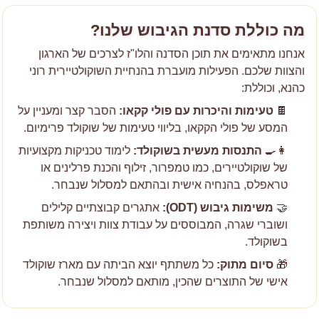
מה כוללת סדנת הגיבוש שלנו?
אנחנו מתאימים את תוכן הסדנה והלו"ז לצרכים של הארגון
והצוות שלכם. הפעילות מועברת בהנחיית השוקולטיירית רוני
כהנא, וכוללת:
🍫
טעימות והיכרות עם פולי קקאו:
הסבר קצר ומעניין על
המסע של פולי הקקאו, בליווי טעימות של שוקולד פרימיום.
👩‍🍳
התנסות מעשית בשוקולד:
לימוד טכניקות מקצועיות
של שוקולטיירים, כמו טמפרור, זילוף והכנת פרלינים או
טראפלס, בהנחיה אישית ובהתאם למסלול שנבחר.
🤝
משימות גיבוש (ODT):
אתגרים קבוצתיים קלילים
ושוברי שגרה, המבוססים על עבודת צוות ויצירה משותפת
בשוקולד.
🎁
סיום מתוק:
כל משתתף יוצא הביתה עם מארז שוקולד
אישי של התוצרים שהכין, מותאם למסלול שנבחר.