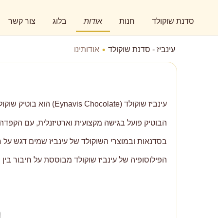
סדנת שוקולד
חנות
אודות
בלוג
צור קשר
עינביז - סדנת שוקולד
אודותינו
עינביז שוקולד (Eynavis Chocolate) הוא בוטיק שוקולד ישראלי בברקן, בהובלת רוני כהנא, המתמחה
הבוטיק פועל בגישה מקצועית וארטיזנלית, עם הקפדה 
בסדנאות ובמוצרי השוקולד של עינביז שמים דגש על חומ
הפילוסופיה של עינביז שוקולד מבוססת על חיבור בין מ