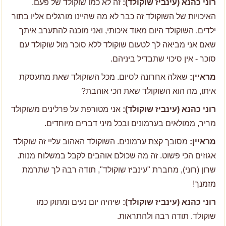
רוני כהנא (עינביז שוקולד):
זה לא כמו שוקולד של פעם.
האיכויות של השוקולד זה כבר לא מה שהיינו מורגלים אליו בתור
ילדים. השוקולד היום מאוד איכותי, ואני מוכנה להתערב איתך
שאם אני מביאה לך לטעום שוקולד ללא סוכר מול שוקולד עם
סוכר - אין סיכוי שתבדיל ביניהם.
מראיין:
שאלה אחרונה לסיום. מכל השוקולד שאת מתעסקת
איתו, מה הוא השוקולד שאת הכי אוהבת?
רוני כהנא (עינביז שוקולד):
אני מטורפת על פרלינים משוקולד
מריר, ממולאים בערמונים ובכל מיני דברים מיוחדים.
מראיין:
מסובך קצת ערמונים. השוקולד האהוב עליי זה שוקולד
אגוזים הכי פשוט. זה מה שכולם אוהבים לקבל במשלוח מנות.
שרון (רוני), מחברת "עינביז שוקולד", תודה רבה לך שתרמת
מזמנך!
רוני כהנא (עינביז שוקולד):
שיהיה יום נעים ומתוק כמו
שוקולד. תודה רבה ולהתראות.