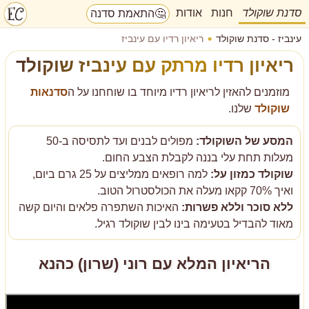
סדנת שוקולד
חנות
אודות
🤔
התאמת סדנה
עינביז - סדנת שוקולד
ריאיון רדיו עם עינביז
ריאיון רדיו מרתק עם עינביז שוקולד
מוזמנים להאזין לריאיון רדיו מיוחד בו שוחחנו על ה
סדנאות
שוקולד
שלנו.
המסע של השוקולד:
מפולים לבנים ועד לתסיסה ב-50
מעלות תחת עלי בננה לקבלת הצבע החום.
שוקולד כמזון על:
למה רופאים ממליצים על 25 גרם ביום,
ואיך 70% קקאו מעלה את הכולסטרול הטוב.
ללא סוכר וללא פשרות:
האיכות השתפרה פלאים והיום קשה
מאוד להבדיל בטעימה בינו לבין שוקולד רגיל.
הריאיון המלא עם רוני (שרון) כהנא