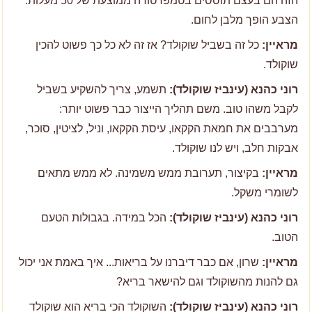
הזה הם בעצם תוססים בטמפרטורה ממוצעת של 50 מעלות.
הצבע הופך מלבן לחום.
מראיין:
כל זה בשביל שוקולד? אז זה לא כל כך פשוט להכין
שוקולד.
רוני כהנא (עינביז שוקולד):
תשמע, צריך להשקיע בשביל
לקבל משהו טוב. משם תהליך הייצור כבר פשוט יותר:
מערבבים את חמאת הקקאו, עיסת הקקאו, וניל, לציטין, סוכר,
אבקות חלב, ויש לנו שוקולד.
מראיין:
בקיצור, תערובת ממש משמינה. לא ממש מתאים
לשומרי משקל.
רוני כהנא (עינביז שוקולד):
הכל במידה. בגבולות הטעם
הטוב.
מראיין:
שרון, אם כבר דיברנו על בריאות... איך באמת אני יכול
גם להנות מהשוקולד וגם להישאר בריא?
רוני כהנא (עינביז שוקולד):
השוקולד הכי בריא הוא שוקולד