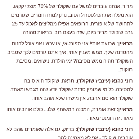
מריר. אנחנו עובדים למשל עם שוקולד של 70% מוצקי קקאו.
הוא מעלה את הכולסטרול הטוב, נותן למוח חומרים שגורמים
לתחושה של אופוריה. הרופאים אפילו ממליצים לאכול עד 25
גרם שוקולד מריר ביום, שזה בעצם רובו בריאות טהורה.
מראיין:
שכנעת אותי! אני ספורטאי, אז עכשיו אני אוכל להנות
מהסדנה שלך. ממש מעניין אותי, איך אתם גורמים לכך שסביב
השוקולד תהיה ממש מסיבה? ימי הולדת, נישואים, מסיבת
רווקות...
רוני כהנא (עינביז שוקולד):
תראה, שוקולד הוא סיבה
למסיבה. כל מי שמזמין סדנת שוקולד יודע שזה מגבש ומאחד.
שוקולד הוא סם אהבה. אין מישהו שלא אוהב אותו.
מראיין:
זאת אומרת, המכנה המשותף שלו... כולם אוהבים אותו
מאוד. זה רומנטי מאוד.
רוני כהנא (עינביז שוקולד):
בדיוק. גם אלה שאומרים שהם לא
אוהבים שוקולד - אני לא מאמינה להם.