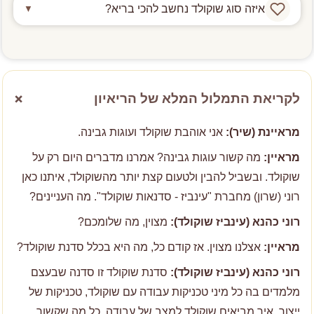
איזה סוג שוקולד נחשב להכי בריא?
▼
הפעילות מתאימה גם למבוגרים, סבים וסבתות.
איכות השוקולד כיום השתפרה ברמות מטורפות.
השוקולד הכי בריא הוא שוקולד מריר.
מצוין עבור אירועים משפחתיים, חגיגות שונות ובת
השוקולד ממש איכותי וטעים.
מצווה.
אנו עובדים עם שוקולד איכותי המכיל 70% מוצקי קקאו.
אין סיכוי שתבדילו בינו לבין שוקולד רגיל בטעימה עיוורת.
צריכתו מעלה את הכולסטרול הטוב בדם.
+
לקריאת התמלול המלא של הריאיון
הרופאים ממליצים לאכול עד 25 גרם שוקולד מריר ביום.
מראיינת (שיר):
אני אוהבת שוקולד ועוגות גבינה.
מראיין:
מה קשור עוגות גבינה? אמרנו מדברים היום רק על
שוקולד. ובשביל להבין ולטעום קצת יותר מהשוקולד, איתנו כאן
רוני (שרון) מחברת "עינביז - סדנאות שוקולד". מה העניינים?
רוני כהנא (עינביז שוקולד):
מצוין, מה שלומכם?
מראיין:
אצלנו מצוין. אז קודם כל, מה היא בכלל סדנת שוקולד?
רוני כהנא (עינביז שוקולד):
סדנת שוקולד זו סדנה שבעצם
מלמדים בה כל מיני טכניקות עבודה עם שוקולד, טכניקות של
ייצור, איך מביאים שוקולד למצב של עבודה, כל מה שקשור