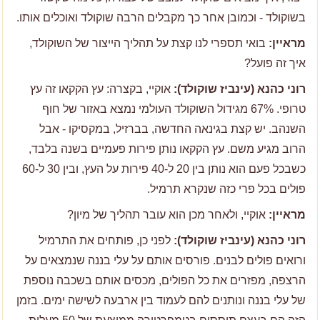
בשוקולד - וכמובן אחר כך מקבלים הרבה שוקולד ואוכלים אותו.
מראיין:
בואי תספרי לנו קצת על תהליך הייצור של השוקולד,
איך זה פועל?
רוני כהנא (עינביז שוקולד):
אוקיי, בקצרה: עץ הקקאו זה עץ
טרופי. 67% מגידול השוקולד העולמי נמצא באזור של חוף
השנהב. יש קצת בגינאה החדשה, בברזיל, במקסיקו - אבל
הרוב מגיע משם. עץ הקקאו נותן פירות פעמיים בשנה בלבד,
כשבכל פעם הוא נותן בין 20 ל-40 פירות על העץ, ובין 30 ל-60
פולים בכל פרי כזה שנקרא תרמיל.
מראיין:
אוקיי, ולאחר מכן הוא עובר תהליך של מיון?
רוני כהנא (עינביז שוקולד):
לפני כן, פותחים את התרמיל
ורואים פולים לבנים. פורסים אותם על עלי בננה שנמצאים על
הרצפה, מפזרים את כל הפולים, מכסים אותם בשכבה נוספת
של עלי בננה ונותנים להם לעמוד בין ארבעה לשישה ימים. בזמן