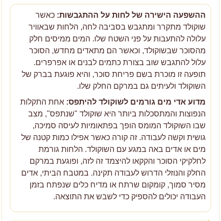
ההשפעה הישירה של לחות על ההתגבשות:
כאשר
שוקולד מתקרר ומתגבש בסביבה לחה, הלחות שבאוויר
עלולה להתעבות על פני השטח שלו. המים ממיסים חלק
מהסוכר שבשוקולד, וכאשר הם מתאדים מחדש, הסוכר
עלול להתגבש שוב בצורת כתמים לבנים או אפרפרים.
תופעה זו מוכרת בשם פריחת סוכר, והיא פוגעת בברק של
השוקולד ולעיתים גם במרקם החלק שלו.
מדוע אדי מים גורמים לשוקולד להיתפס:
אחת התקלות
הנפוצות והמתסכלות ביותר היא שוקולד "שנתפס", מצב
שבו השוקולד המומס הופך בפתאומיות לעיסה סמיכה,
גושית וקשה לעבודה. זה קורה כאשר אפילו כמות קטנה של
מים או אדים באה במגע עם השוקולד. הלחות גורמת
לחלקיקי הסוכר והקקאו להיצמד זה לזה, ופוגעת במרקם
החלק והנוזלי הדרוש לעבודה תקינה. במטבח הביתי, אדים
מסיר סמוך, קומקום שרתח או מדיח כלים שנפתח בזמן
העבודה יכולים להספיק כדי לשבש את התוצאה.