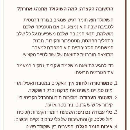
התשובה הקצרה: למה השוקולד מתנהג אחרת?
השוקולד הוא חומר רגיש שמגיב בצורה דרמטית
לסביבה שבה הוא נמצא. גם אם הטכניקה שלכם
מושלמת, תנאי המטבח שלכם משפיעים על כל שלב
בתהליך ההמסה, הטמפרור והקירור. הבנת
המשתנים הסביבתיים היא המפתח למעבר
מתוצאה חובבנית לתוצאה של שוקולטייר מקצועי.
כדי להגיע לתוצאה מושלמת ועקבית, נסקור במאמר
את הגורמים הבאים:
טמפרטורה ולחות:
איך האקלים במטבח ואפילו אדי
מים סמויים משנים את מרקם וברק השוקולד.
משטחי העבודה:
מוליכות חום וההבדל הקריטי בין
קירור על שיש גרניט, נירוסטה או עץ.
כלי עבודה נכונים:
השפעת חומרי הקערות (זכוכית
מול פלסטיק) והחשיבות של כלי ערבוב נקיים ויבשים.
איכות חומר הגלם:
הפערים בין שוקולד פשוט