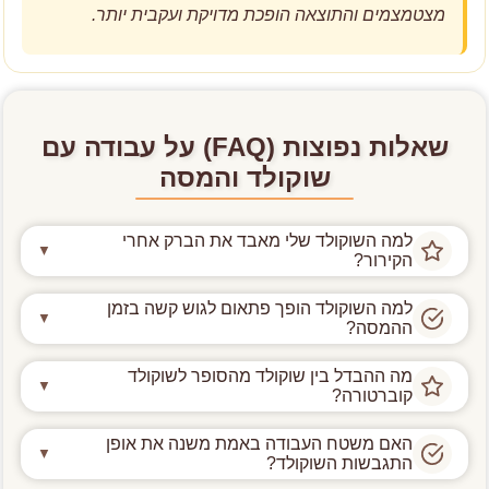
מצטמצמים והתוצאה הופכת מדויקת ועקבית יותר.
שאלות נפוצות (FAQ) על עבודה עם
שוקולד והמסה
למה השוקולד שלי מאבד את הברק אחרי
▼
הקירור?
תופעה זו מתרחשת לרוב בגלל
לחות גבוהה באוויר או
למה השוקולד הופך פתאום לגוש קשה בזמן
▼
ההמסה?
טמפרטורת חדר שאינה מתאימה לקירור.
מצב זה נקרא שוקולד שנתפס והוא קורה כאשר
לחות גורמת לסוכר שבשוקולד להתגבש מחדש על פני
טיפת מים
מה ההבדל בין שוקולד מהסופר לשוקולד
▼
קוברטורה?
או אדים באים במגע עם השוקולד המומס.
השטח, מה שיוצר כתמים עמומים המוכרים בשם פריחת
סוכר. כדי להבטיח שהיצירות שלכם יישארו מבריקות, חובה
ההבדל המרכזי נמצא בהרכב החומרים.
שוקולד
המים גורמים לחלקיקי הסוכר והקקאו להידבק יחד ולהיפרד
האם משטח העבודה באמת משנה את אופן
▼
לעבוד בסביבה יבשה, לנגב היטב את כלי העבודה ולקרר את
התגבשות השוקולד?
קוברטורה מכיל אחוז גבוה משמעותית של חמאת קקאו
מחמאת הקקאו. גם אדים שעולים מסיר סמוך או מדיח כלים
השוקולד בצורה מבוקרת.