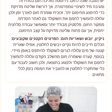
יש תגובה שונה לחום. נירוסטה מוליכה חום במהירות
ומגיבה מיד לשינויי טמפרטורה, אך דורשת שליטה מדויקת
כדי להימנע מחימום יתר. זכוכית שומרת חום לאורך זמן ולכן
עלולה להמשיך לחמם את השוקולד גם לאחר הסרתה
ממקור החום. פלסטיק מבודד יותר ומאפשר עבודה סלחנית
יחסית, אך עם פחות שליטה מדויקת על קצב החימום.
ניקיון, יובש ושאריות חום: הפרטים הקטנים שקובעים:
הכלים חייבים להיות נקיים ויבשים לחלוטין. אפילו שארית
קטנה של מים עלולה לגרום לשוקולד להיתפס באופן מיידי.
בנוסף, קערה ששמרה חום מהשלב הקודם עלולה להמשיך
לחמם את השוקולד ולפגוע בתוצאה, ולכן חשוב לעבוד עם
כלי שהתקרר לחלוטין או להעביר את המסה בזמן לכלי
מתאים.