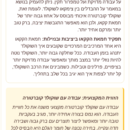
על עבודה מדויקת ועל טמפרור תקין. ניתן להעמיק בנושא
במאמר על
ההבדלים בין צימקאו לשוקולד
. לעומת זאת,
שוקולד קוברטורה איכותי מבוסס על אחוז גבוה יותר של
חמאת קקאו, ולכן הוא מאפשר התגבשות יציבה, ברק טוב
יותר ומרקם אחיד יותר.
תפקיד חמאת הקקאו ביציבות ובנזילות:
חמאת הקקאו
היא אחד המרכיבים המרכזיים שקובעים איך השוקולד
יתנהג בזמן העבודה. ככל שחלקה גבוה יותר, השוקולד נוטה
להיות נוזלי יותר במצב מותך ומאפשר עבודה מדויקת יותר
בציפויים, פרלינים וטבילות. כשמבינים את הרכב השוקולד,
קל יותר לצפות איך הוא יגיב בכל שלב בתהליך.
הזווית המקצועית: עבודה עם שוקולד קוברטורה
עבודה עם שוקולד קוברטורה מקצועי משנה את כל חוויית
העבודה. הוא נמס בצורה אחידה יותר, מגיב בעקביות
טובה יותר ומאפשר ליצור תוצרים עם ברק גבוה ושבירה
חדה ונקייה. בחירה נכונה של חומר הגלם היא הבסיס לכל